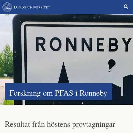
Hoppa
Sök
till
huvudinnehåll
Forskning om PFAS i Ronneby
Resultat från höstens provtagningar