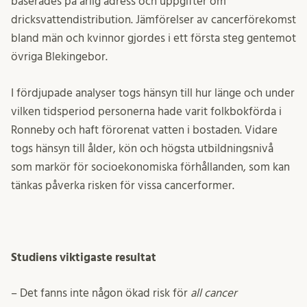
baserades på årlig adress och uppgifter om
dricksvattendistribution. Jämförelser av cancerförekomst
bland män och kvinnor gjordes i ett första steg gentemot
övriga Blekingebor.
I fördjupade analyser togs hänsyn till hur länge och under
vilken tidsperiod personerna hade varit folkbokförda i
Ronneby och haft förorenat vatten i bostaden. Vidare
togs hänsyn till ålder, kön och högsta utbildningsnivå
som markör för socioekonomiska förhållanden, som kan
tänkas påverka risken för vissa cancerformer.
Studiens viktigaste resultat
– Det fanns inte någon ökad risk för
all cancer